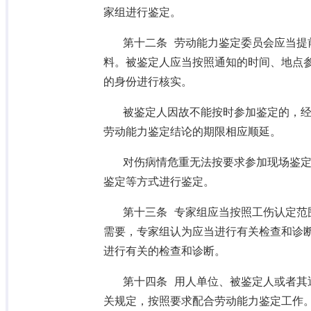
家组进行鉴定。
第十二条 劳动能力鉴定委员会应当提
料。被鉴定人应当按照通知的时间、地点
的身份进行核实。
被鉴定人因故不能按时参加鉴定的，
劳动能力鉴定结论的期限相应顺延。
对伤病情危重无法按要求参加现场鉴
鉴定等方式进行鉴定。
第十三条 专家组应当按照工伤认定范
需要，专家组认为应当进行有关检查和诊
进行有关的检查和诊断。
第十四条 用人单位、被鉴定人或者其
关规定，按照要求配合劳动能力鉴定工作