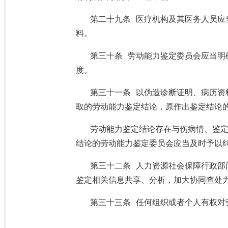
第二十九条 医疗机构及其医务人员应
料。
第三十条 劳动能力鉴定委员会应当明
度。
第三十一条 以伪造诊断证明、病历资
取的劳动能力鉴定结论，原作出鉴定结论
劳动能力鉴定结论存在与伤病情、鉴
结论的劳动能力鉴定委员会应当及时予以
第三十二条 人力资源社会保障行政部
鉴定相关信息共享、分析，加大协同查处
第三十三条 任何组织或者个人有权对