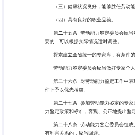
（三）健康状况良好，能够胜任劳动
（四）具有良好的职业品德。
第二十五条 劳动能力鉴定委员会应当
要的，可以根据实际情况适时调整。
探索建立全省统一的专家库，有条件
劳动能力鉴定委员会应当做好专家个
第二十六条 对劳动能力鉴定工作中表
件下予以优先考虑。
第二十七条 参加劳动能力鉴定的专家
力鉴定政策和标准，客观、公正地提出鉴
第二十八条 劳动能力鉴定委员会组成
有利害关系的，应当回避。