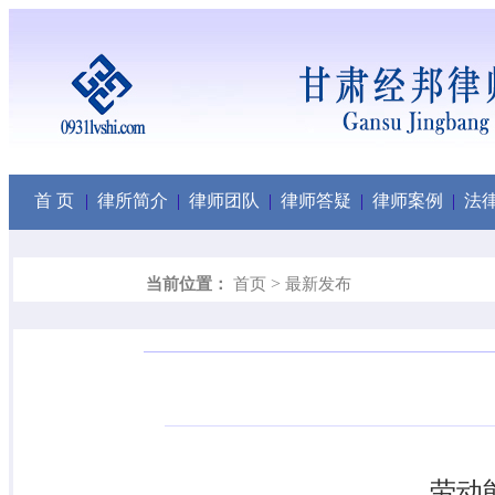
首 页
|
律所简介
|
律师团队
|
律师答疑
|
律师案例
|
法
>
当前位置：
首页
最新发布
劳动