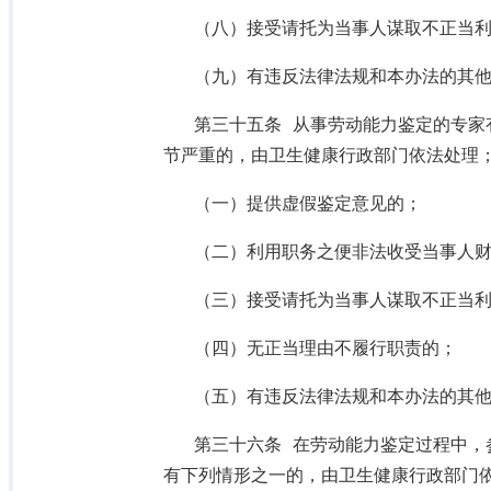
（八）接受请托为当事人谋取不正当
（九）有违反法律法规和本办法的其
第三十五条 从事劳动能力鉴定的专家
节严重的，由卫生健康行政部门依法处理
（一）提供虚假鉴定意见的；
（二）利用职务之便非法收受当事人
（三）接受请托为当事人谋取不正当
（四）无正当理由不履行职责的；
（五）有违反法律法规和本办法的其
第三十六条 在劳动能力鉴定过程中，
有下列情形之一的，由卫生健康行政部门