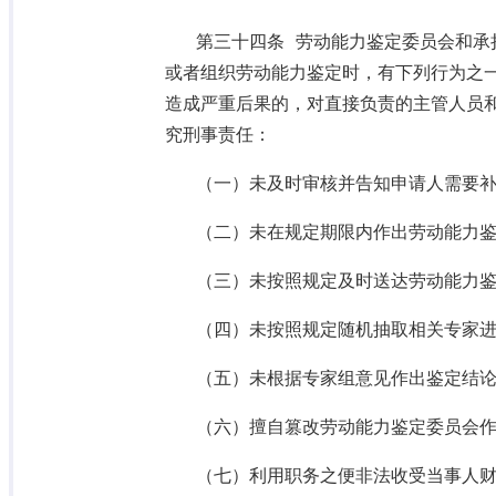
第三十四条 劳动能力鉴定委员会和承
或者组织劳动能力鉴定时，有下列行为之
造成严重后果的，对直接负责的主管人员
究刑事责任：
（一）未及时审核并告知申请人需要
（二）未在规定期限内作出劳动能力
（三）未按照规定及时送达劳动能力
（四）未按照规定随机抽取相关专家
（五）未根据专家组意见作出鉴定结
（六）擅自篡改劳动能力鉴定委员会
（七）利用职务之便非法收受当事人